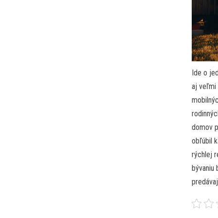
Ide o je
aj veľmi
mobilnýc
rodinný
domov pr
obľúbil 
rýchlej 
bývaniu 
predávaj