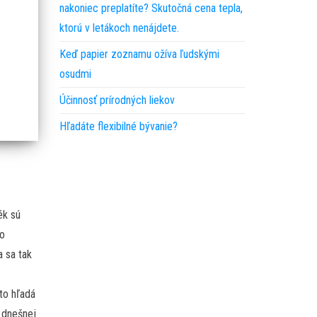
nakoniec preplatíte? Skutočná cena tepla,
ktorú v letákoch nenájdete.
Keď papier zoznamu ožíva ľudskými
osudmi
Účinnosť prírodných liekov
Hľadáte flexibilné bývanie?
ék sú
to
a sa tak
eto hľadá
v dnešnej