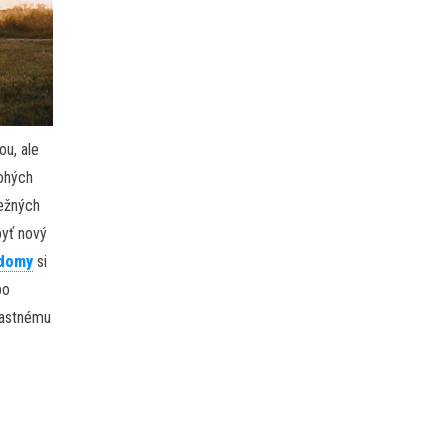
ou, ale
nohých
bežných
byť nový
edomy
si
po
vlastnému