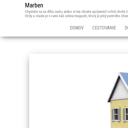
Marben
Chystáte sa na dlhú cestu alebo si len chcete spríjemniť voľné chvíle
Vždy a všade je s vami náš online magazín, ktorý je plný pestrého číta
DOMOV
CESTOVANIE
D