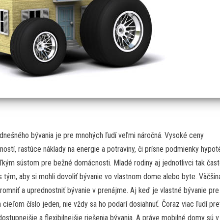
 dnešného bývania je pre mnohých ľudí veľmi náročná. Vysoké ceny
ností, rastúce náklady na energie a potraviny, či prísne podmienky hypot
ľkým sústom pre bežné domácnosti. Mladé rodiny aj jednotlivci tak čas
s tým, aby si mohli dovoliť bývanie vo vlastnom dome alebo byte. Väčšin
romniť a uprednostniť bývanie v prenájme. Aj keď je vlastné bývanie pre
cieľom číslo jeden, nie vždy sa ho podarí dosiahnuť. Čoraz viac ľudí pr
ostupnejšie a flexibilnejšie riešenia bývania. A práve mobilné domy sú 