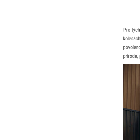
Pre tých
kolesách
povoleno
prírode, 