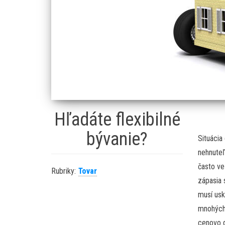
Hľadáte flexibilné
bývanie?
Situácia
nehnuteľ
často ve
Rubriky:
Tovar
zápasia 
musí usk
mnohých 
cenovo d