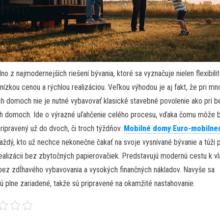
dno z najmodernejších riešení bývania, ktoré sa vyznačuje nielen flexibilit
 nízkou cenou a rýchlou realizáciou. Veľkou výhodou je aj fakt, že pri m
h domoch nie je nutné vybavovať klasické stavebné povolenie ako pri 
ch domoch. Ide o výrazné uľahčenie celého procesu, vďaka čomu môže 
ipravený už do dvoch, či troch týždňov.
Mobilné domy Euro-mobiln
každý, kto už nechce nekonečne čakať na svoje vysnívané bývanie a túži 
realizácii bez zbytočných papierovačiek. Predstavujú modernú cestu k 
bez zdĺhavého vybavovania a vysokých finančných nákladov. Navyše sa
ú plne zariadené, takže sú pripravené na okamžité nastahovanie.