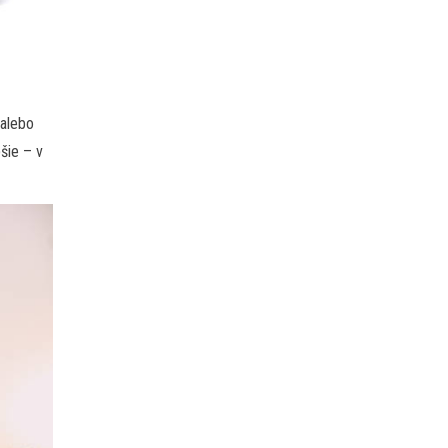
 alebo
šie – v