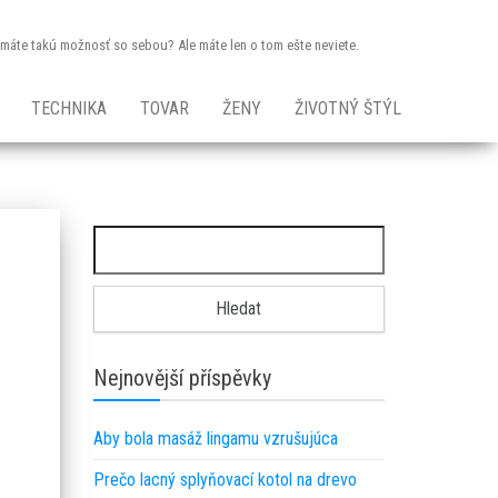
dy máte takú možnosť so sebou? Ale máte len o tom ešte neviete.
TECHNIKA
TOVAR
ŽENY
ŽIVOTNÝ ŠTÝL
Vyhledávání
Nejnovější příspěvky
Aby bola masáž lingamu vzrušujúca
Prečo lacný splyňovací kotol na drevo