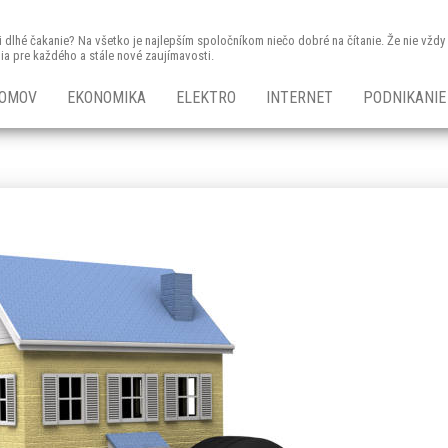
 či dlhé čakanie? Na všetko je najlepším spoločníkom niečo dobré na čítanie. Že nie vž
nia pre každého a stále nové zaujímavosti.
OMOV
EKONOMIKA
ELEKTRO
INTERNET
PODNIKANIE