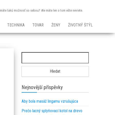
dy máte takú možnosť so sebou? Ale máte len o tom ešte neviete.
TECHNIKA
TOVAR
ŽENY
ŽIVOTNÝ ŠTÝL
Vyhledávání
Nejnovější příspěvky
Aby bola masáž lingamu vzrušujúca
Prečo lacný splyňovací kotol na drevo