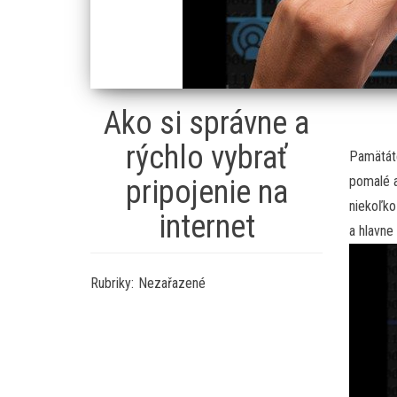
Ako si správne a
rýchlo vybrať
Pamätáte
pomalé a
pripojenie na
niekoľko 
internet
a hlavne
Rubriky:
Nezařazené