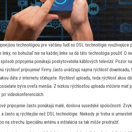
pnejšou technológiou pre väčšinu ľudí sú DSL technológie využívajúce 
e linky, no bohužiaľ nie na každej linke sa dá táto technológia použiť. O n
í spôsob pripojenia ponúkajú poskytovatelia káblových televízií. Pozor n
nú rýchlosť pripojenia! Firmy často uvádzajú najmä rýchlosť downloadu,
 akou dáta z internetu sťahujete. Rýchlosť uploadu, teda rýchlosť akou dá
 posielate býva oveľa menšia. Z nízkou rýchlosťou uploadu môžete mať 
d pri videokonferenciách.
vé pripojenie často ponúkajú malé, doslova susedské spoločnosti. Zvyk
e a často aj rýchlejšie než DSL technológie. Niekedy je treba si umiestni
bo na strechu špeciálnu anténu a inštalácia sa tak môže predražiť.