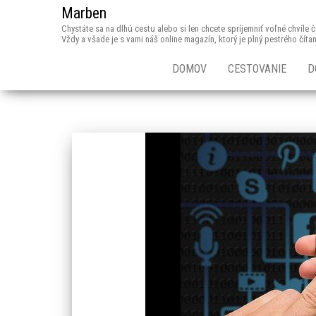
Marben
Chystáte sa na dlhú cestu alebo si len chcete spríjemniť voľné chvíle
Vždy a všade je s vami náš online magazín, ktorý je plný pestrého číta
DOMOV
CESTOVANIE
D