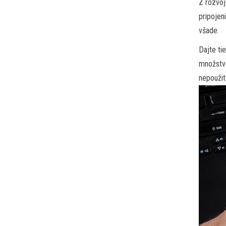
Z rozvoj
pripojen
všade.
Dajte ti
množstvo
nepoužit