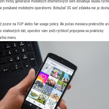
om tretej generácie mobilných internetových sietí dosahuje slušnú rýchl
ie ponúkané mobilnými operátormi. Bohužiaľ 3G sieť zďaleka nie je dost
ež pozor na FUP alebo fair usage policy. Ak počas mesiaca prekročíte ur
 stiahnutých dát, operátor vám zníži rýchlosť pripojenia na prakticky
eľnú mieru.