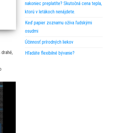
nakoniec preplatíte? Skutočná cena tepla,
ktorú v letákoch nenájdete.
Keď papier zoznamu ožíva ľudskými
osudmi
Účinnosť prírodných liekov
š drahé,
Hľadáte flexibilné bývanie?
j
o