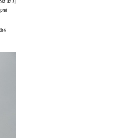
osť už aj
upná
čité