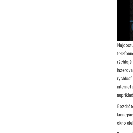
Najdostu
telefónn
rýchlejš
inzerova
rýchlosť
internet
napríkla
Bezdrôto
lacnejši
okno ale