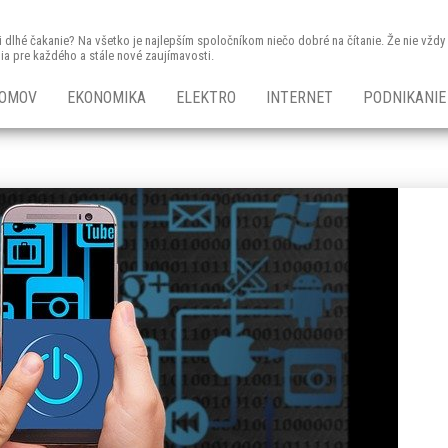
 či dlhé čakanie? Na všetko je najlepším spoločníkom niečo dobré na čítanie. Že nie vž
nia pre každého a stále nové zaujímavosti.
OMOV
EKONOMIKA
ELEKTRO
INTERNET
PODNIKANIE