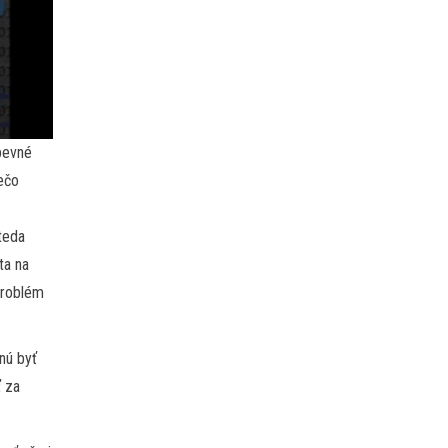
pevné
iečo
a
 teda
ta na
problém
nú byť
ť za