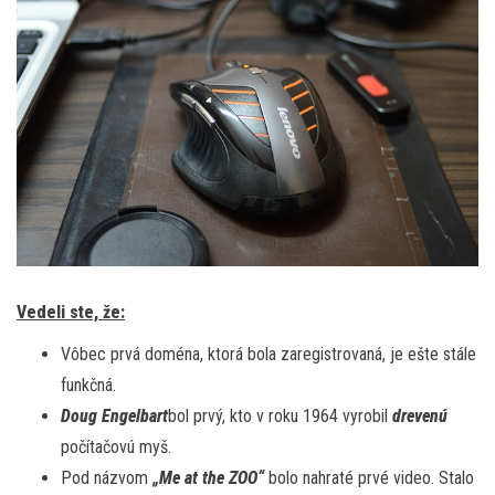
Vedeli ste, že:
Vôbec prvá doména, ktorá bola zaregistrovaná, je ešte stále
funkčná.
Doug Engelbart
bol prvý, kto v roku 1964 vyrobil
drevenú
počítačovú myš.
Pod názvom
„Me at the ZOO“
bolo nahraté prvé video. Stalo