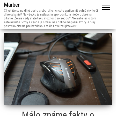
Marben
Chystáte sa na dlhú cestu alebo si len chcete spríjemniť voľné chvíle či
dlhé čakanie? Na všetko je najlepším spoločníkom niečo dobré na
čítanie. Že nie vždy máte takú možnosť so sebou? Ale máte len o tom
ešte neviete. Vždy a všade je s vami náš online magazín, ktorý je plný
pestrého čítania pre každého a stále nové zaujímavosti.
Málo známe fakty o