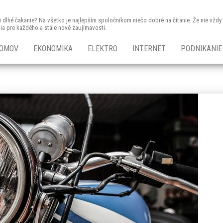
 či dlhé čakanie? Na všetko je najlepším spoločníkom niečo dobré na čítanie. Že nie vž
nia pre každého a stále nové zaujímavosti.
OMOV
EKONOMIKA
ELEKTRO
INTERNET
PODNIKANIE