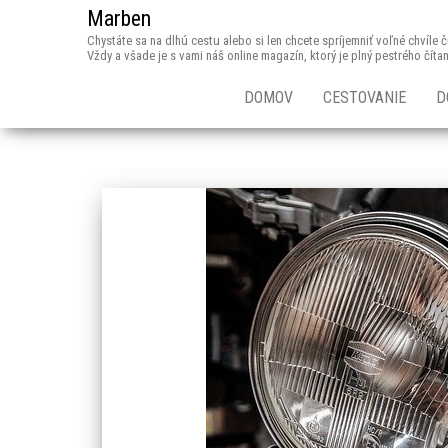
Marben
Chystáte sa na dlhú cestu alebo si len chcete spríjemniť voľné chvíle
Vždy a všade je s vami náš online magazín, ktorý je plný pestrého číta
DOMOV
CESTOVANIE
D