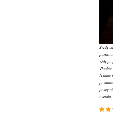
Brzdy
sú
pozornos
vždy po 
Vhodná 
či bude 
povinnos
poskytuj
overalu,