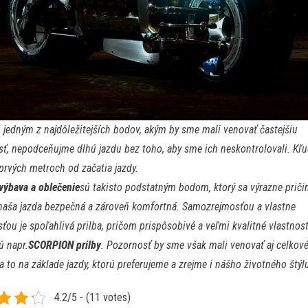
 jedným z najdôležitejších bodov, akým by sme mali venovať častejšiu
ť, nepodceňujme dlhú jazdu bez toho, aby sme ich neskontrolovali. Kľu
prvých metroch od začatia jazdy.
výbava a oblečenie
sú takisto podstatným bodom, ktorý sa výrazne pričin
naša jazda bezpečná a zároveň komfortná. Samozrejmosťou a vlastne
ťou je spoľahlivá prilba, pričom prispôsobivé a veľmi kvalitné vlastnost
ú napr.
SCORPION prilby
. Pozornosť by sme však mali venovať aj celko
 a to na základe jazdy, ktorú preferujeme a zrejme i nášho životného štýl
4.2/5 - (11 votes)