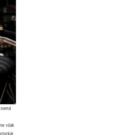
, nemá
ďme však
otorkár