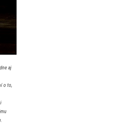
dne aj
í o to,
i
vému
u.