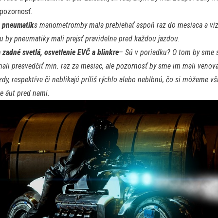
pozornosť.
a pneumatík
s manometrom
by mala prebiehať aspoň raz do mesiaca a vi
u by pneumatiky mali prejsť pravidelne pred každou jazdou.
 zadné svetlá, osvetlenie EVČ a blinkre
– Sú v poriadku? O tom by sme 
mali presvedčiť min. raz za mesiac, ale pozornosť by sme im mali venova
zdy, respektíve či neblikajú príliš rýchlo alebo neblbnú, čo si môžeme v
e áut pred nami.