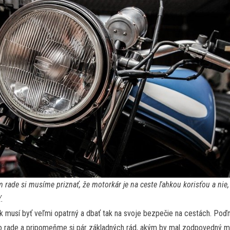
 rade si musíme priznať, že motorkár je na ceste ľahkou korisťou a nie
.
ak musí byť veľmi opatrný a dbať tak na svoje bezpečie na cestách. Po
o rade a pripomeňme si pár základných rád, akým by mal zodpovedný m