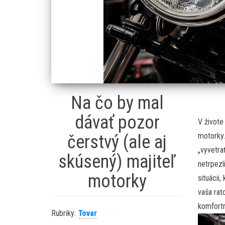
Na čo by mal
dávať pozor
V živote
motorky.
čerstvý (ale aj
„vyvetra
skúsený) majiteľ
netrpezl
motorky
situácii
vaša rat
komfortn
Rubriky:
Tovar