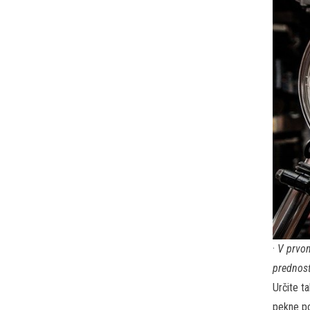
·
V prvom
prednosť
Určite t
pekne p