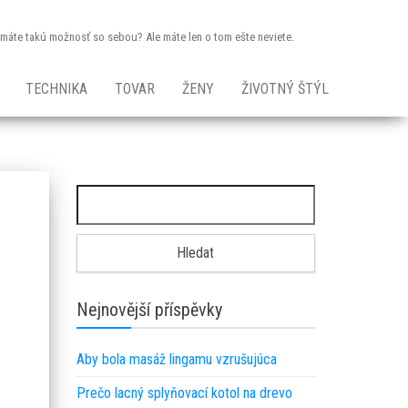
dy máte takú možnosť so sebou? Ale máte len o tom ešte neviete.
TECHNIKA
TOVAR
ŽENY
ŽIVOTNÝ ŠTÝL
Vyhledávání
Nejnovější příspěvky
Aby bola masáž lingamu vzrušujúca
Prečo lacný splyňovací kotol na drevo