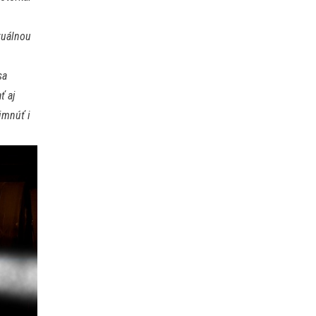
zuálnou
sa
ť aj
šimnúť i