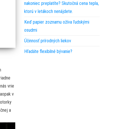
nakoniec preplatíte? Skutočná cena tepla,
ktorú v letákoch nenájdete.
Keď papier zoznamu ožíva ľudskými
osudmi
Účinnosť prírodných liekov
Hľadáte flexibilné bývanie?
m
riadne
 nás vrie
naopak v
motorky
ečnej a