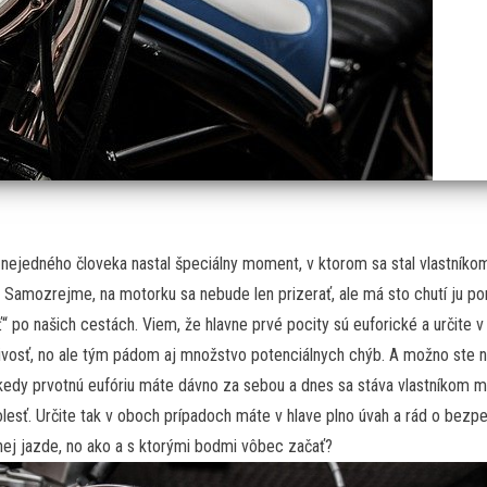
 nejedného človeka nastal špeciálny moment, v ktorom sa stal vlastníko
 Samozrejme, na motorku sa nebude len prizerať, ale má sto chutí ju po
ť“ po našich cestách. Viem, že hlavne prvé pocity sú euforické a určite v
ivosť, no ale tým pádom aj množstvo potenciálnych chýb. A možno ste 
, kedy prvotnú eufóriu máte dávno za sebou a dnes sa stáva vlastníkom 
olesť. Určite tak v oboch prípadoch máte v hlave plno úvah a rád o bezp
ej jazde, no ako a s ktorými bodmi vôbec začať?