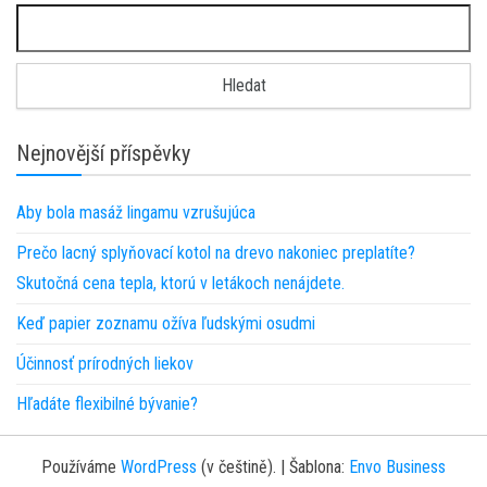
Vyhledávání
Nejnovější příspěvky
Aby bola masáž lingamu vzrušujúca
Prečo lacný splyňovací kotol na drevo nakoniec preplatíte?
Skutočná cena tepla, ktorú v letákoch nenájdete.
Keď papier zoznamu ožíva ľudskými osudmi
Účinnosť prírodných liekov
Hľadáte flexibilné bývanie?
Používáme
WordPress
(v češtině).
|
Šablona:
Envo Business