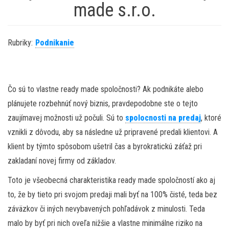
made s.r.o.
Rubriky:
Podnikanie
Čo sú to vlastne ready made spoločnosti? Ak podnikáte alebo
plánujete rozbehnúť nový biznis, pravdepodobne ste o tejto
zaujímavej možnosti už počuli. Sú to
spolocnosti na predaj
, ktoré
vznikli z dôvodu, aby sa následne už pripravené predali klientovi. A
klient by týmto spôsobom ušetril čas a byrokratickú záťaž pri
zakladaní novej firmy od základov.
Toto je všeobecná charakteristika ready made spoločností ako aj
to, že by tieto pri svojom predaji mali byť na 100% čisté, teda bez
záväzkov či iných nevybavených pohľadávok z minulosti. Teda
malo by byť pri nich oveľa nižšie a vlastne minimálne riziko na