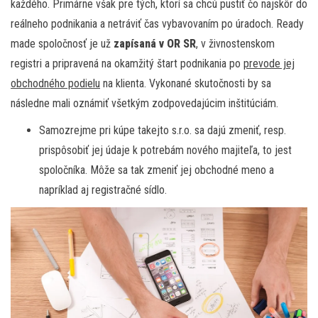
každého. Primárne však pre tých, ktorí sa chcú pustiť čo najskôr do
reálneho podnikania a netráviť čas vybavovaním po úradoch. Ready
made spoločnosť je už
zapísaná v OR SR
, v živnostenskom
registri a pripravená na okamžitý štart podnikania po
prevode jej
obchodného podielu
na klienta. Vykonané skutočnosti by sa
následne mali oznámiť všetkým zodpovedajúcim inštitúciám.
Samozrejme pri kúpe takejto s.r.o. sa dajú zmeniť, resp.
prispôsobiť jej údaje k potrebám nového majiteľa, to jest
spoločníka. Môže sa tak zmeniť jej obchodné meno a
napríklad aj registračné sídlo.