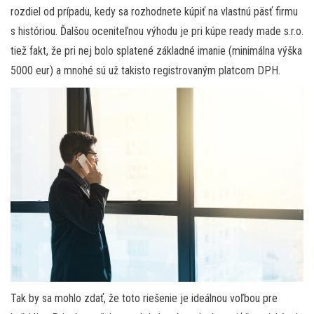
rozdiel od prípadu, kedy sa rozhodnete kúpiť na vlastnú päsť firmu
s históriou. Ďalšou oceniteľnou výhodu je pri kúpe ready made s.r.o.
tiež fakt, že pri nej bolo splatené základné imanie (minimálna výška
5000 eur) a mnohé sú už takisto registrovaným platcom DPH.
Tak by sa mohlo zdať, že toto riešenie je ideálnou voľbou pre