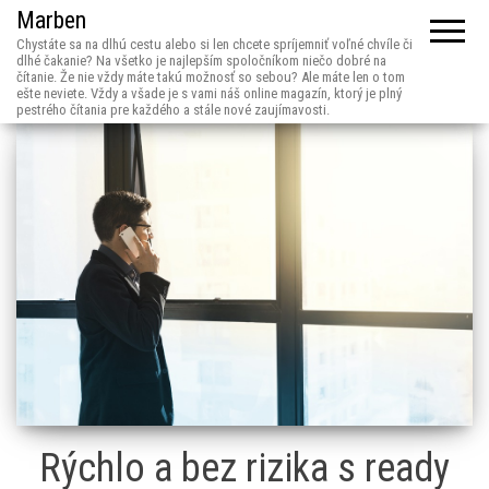
Marben
Chystáte sa na dlhú cestu alebo si len chcete spríjemniť voľné chvíle či
dlhé čakanie? Na všetko je najlepším spoločníkom niečo dobré na
čítanie. Že nie vždy máte takú možnosť so sebou? Ale máte len o tom
ešte neviete. Vždy a všade je s vami náš online magazín, ktorý je plný
pestrého čítania pre každého a stále nové zaujímavosti.
Rýchlo a bez rizika s ready