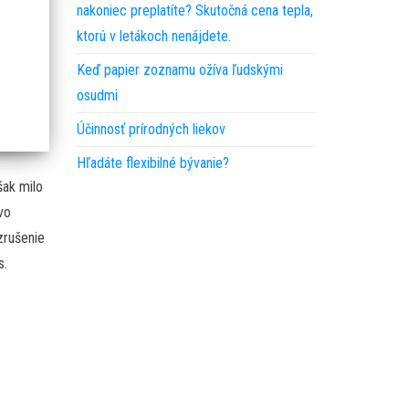
nakoniec preplatíte? Skutočná cena tepla,
ktorú v letákoch nenájdete.
Keď papier zoznamu ožíva ľudskými
osudmi
Účinnosť prírodných liekov
Hľadáte flexibilné bývanie?
šak milo
ovo
vzrušenie
s.