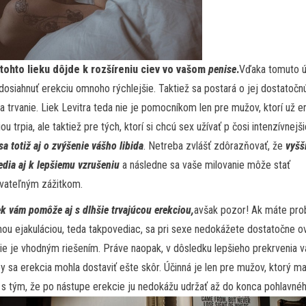
í tohto lieku dôjde k rozšíreniu ciev vo vašom
penise
.
Vďaka tomuto ú
osiahnuť erekciu omnoho rýchlejšie. Taktiež sa postará o jej dostatočn
a trvanie. Liek Levitra teda nie je pomocníkom len pre mužov, ktorí už er
ou trpia, ale taktiež pre tých, ktorí si chcú sex užívať p čosi intenzívnejši
sa totiž aj o zvýšenie vášho libida
. Netreba zvlášť zdôrazňovať, že
vyšš
edia aj k lepšiemu vzrušeniu
a následne sa vaše milovanie môže stať
vateľným zážitkom.
ek vám pomôže aj s dlhšie trvajúcou erekciou,
avšak pozor! Ak máte pro
ou ejakuláciou, teda takpovediac, sa pri sexe nedokážete dostatočne ov
nie je vhodným riešením. Práve naopak, v dôsledku lepšieho prekrvenia 
by sa erekcia mohla dostaviť ešte skôr. Účinná je len pre mužov, ktorý m
s tým, že po nástupe erekcie ju nedokážu udržať až do konca pohlavnéh