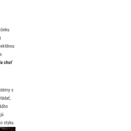
činku
ú
ektilnou
e.
ia chuť
blémy s
ládať,
vášho
ajú
o styku.