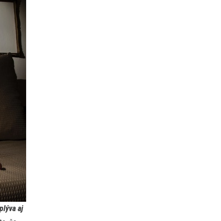
plýva aj