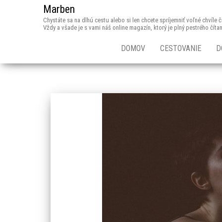
Marben
Chystáte sa na dlhú cestu alebo si len chcete spríjemniť voľné chvíle
Vždy a všade je s vami náš online magazín, ktorý je plný pestrého číta
DOMOV
CESTOVANIE
D