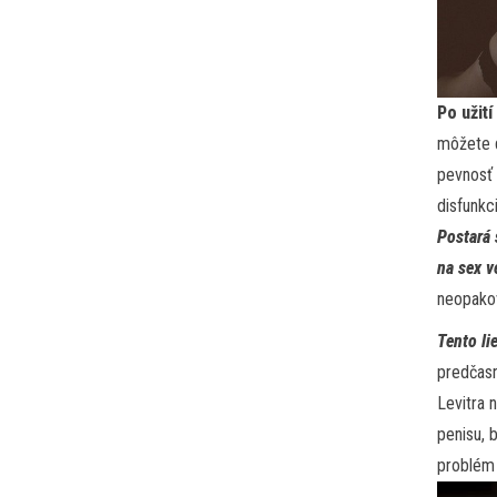
Po užit
môžete d
pevnosť 
disfunkci
Postará 
na sex v
neopako
Tento li
predčasn
Levitra 
penisu, 
problém 