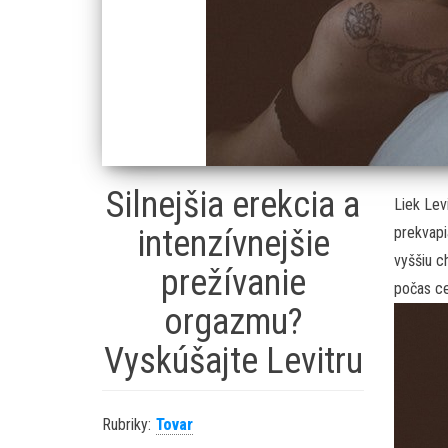
Silnejšia erekcia a
Liek
Lev
intenzívnejšie
prekvapi
vyššiu ch
prežívanie
počas ce
orgazmu?
Vyskúšajte Levitru
Rubriky:
Tovar