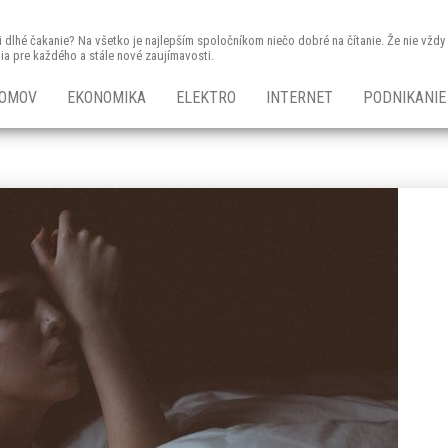
 či dlhé čakanie? Na všetko je najlepším spoločníkom niečo dobré na čítanie. Že nie vž
nia pre každého a stále nové zaujímavosti.
OMOV
EKONOMIKA
ELEKTRO
INTERNET
PODNIKANIE