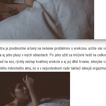
itra
je prednostne určený na riešenie problémov s erekciou. určite vás v
a aj jeho plusy v iných oblastiach. Po jeho užití sa môžete tešiť na celk
uť na sex, rýchly nástup kvalitnej erekcie a aj jej dlhé trvanie, silnejšie 
lého milostného aktu, no a v neposlednom rade taktiež silnejší orgazmu