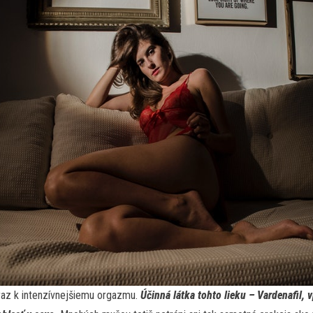
raz k intenzívnejšiemu orgazmu.
Účinná látka tohto lieku – Vardenafil, v