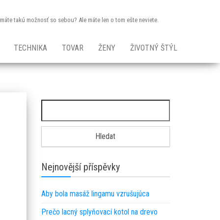
dy máte takú možnosť so sebou? Ale máte len o tom ešte neviete.
TECHNIKA
TOVAR
ŽENY
ŽIVOTNÝ ŠTÝL
Vyhledávání
Nejnovější příspěvky
Aby bola masáž lingamu vzrušujúca
Prečo lacný splyňovací kotol na drevo