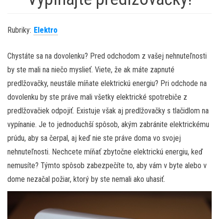
Rubriky:
Elektro
Chystáte sa na dovolenku? Pred odchodom z vašej nehnuteľnosti
by ste mali na niečo myslieť. Viete, že ak máte zapnuté
predlžovačky, neustále míňate elektrickú energiu? Pri odchode na
dovolenku by ste práve mali všetky elektrické spotrebiče z
predlžovačiek odpojiť. Existuje však aj predlžovačky s tlačidlom na
vypínanie. Je to jednoduchší spôsob, akým zabránite elektrickému
prúdu, aby sa čerpal, aj keď nie ste práve doma vo svojej
nehnuteľnosti. Nechcete míňať zbytočne elektrickú energiu, keď
nemusíte? Týmto spôsob zabezpečíte to, aby vám v byte alebo v
dome nezačal požiar, ktorý by ste nemali ako uhasiť.