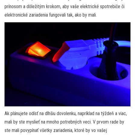
prínosom a dôležitým krokom, aby vaše elektrické spotrebiče či
elektronické zariadenia fungovali tak, ako by mali.
Ak plánujete odísť na dlhšiu dovolenku, napríklad na týždeň a viac,
mali by ste myslieť na mnoho potrebných veci. V prvom rade by
ste mali povypínať všetky zariadenia, ktoré by vo vašej