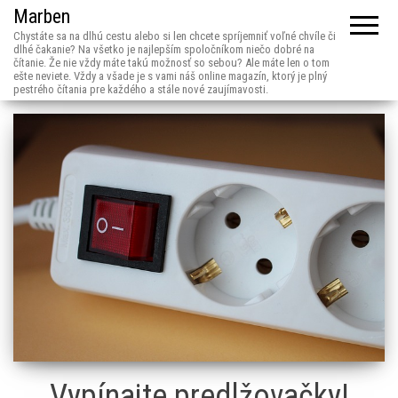
Marben
Chystáte sa na dlhú cestu alebo si len chcete spríjemniť voľné chvíle či
dlhé čakanie? Na všetko je najlepším spoločníkom niečo dobré na
čítanie. Že nie vždy máte takú možnosť so sebou? Ale máte len o tom
ešte neviete. Vždy a všade je s vami náš online magazín, ktorý je plný
pestrého čítania pre každého a stále nové zaujímavosti.
Vypínajte predlžovačky!