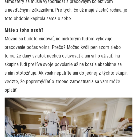
atmosféry sa musia vysporiadať s pracovným kolektívom
a nevďačnými zákazníkmi. Pre tých, čo už majú vlastnú rodinu, je
toto obdobie kapitola sama o sebe.
Máte z toho osoh?
Možno sa budete čudovať, no niektorým ľuďom vyhovuje
pracovanie počas voľna. Prečo? Možno kvôli peniazom alebo
tomu, že daný sviatok nechcú oslavovať a ani si ho užívať. Iná
skupina ľudí prežíva svoje povolanie až na kosť a absolútne sa
s ním stotožňuje. Ak však nepatríte ani do jednej z týchto skupín,
vedzte, že popremýšľať o zmene zamestnania sa vám môže
oplatiť.