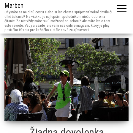
Marben
Chystáte sa na dlhú cestu alebo si len chcete spríjemniť voľné chvíle či
dlhé čakanie? Na všetko je najlepším spoločníkom niečo dobré na
čítanie. Že nie vždy máte takú možnosť so sebou? Ale máte len o tom
ešte neviete. Vždy a všade je s vami náš online magazín, ktorý je plný
pestrého čítania pre každého a stále nové zaujímavosti.
Žiadna dovolenka