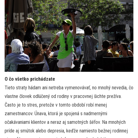
O čo všetko prichádzate
Tieto straty hádam ani netreba vymenovávať, no mnohý nevedia, čo
vlastne človek odlúčený od rodiny v pracovnej šichte prežíva.
Často je to stres, pretože v tomto období robí menej
zamestnancov. Únava, ktorá je spojená s nadmernými
očakávaniami klientov a neraz aj samotných šéfov. Na mnohých
príde aj smútok alebo depresia, keďže namiesto bežnej rodinnej