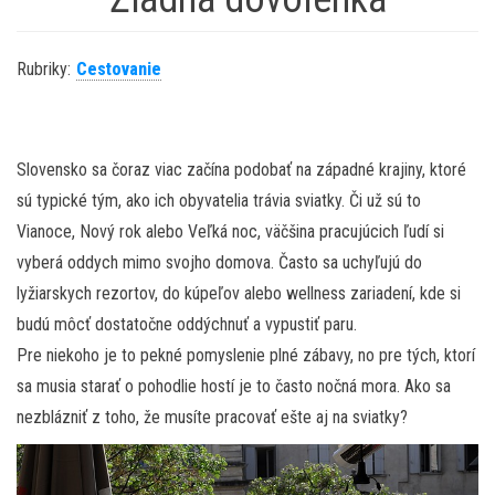
Rubriky:
Cestovanie
Slovensko sa čoraz viac začína podobať na západné krajiny, ktoré
sú typické tým, ako ich obyvatelia trávia sviatky. Či už sú to
Vianoce, Nový rok alebo Veľká noc, väčšina pracujúcich ľudí si
vyberá oddych mimo svojho domova. Často sa uchyľujú do
lyžiarskych rezortov, do kúpeľov alebo wellness zariadení, kde si
budú môcť dostatočne oddýchnuť a vypustiť paru.
Pre niekoho je to pekné pomyslenie plné zábavy, no pre tých, ktorí
sa musia starať o pohodlie hostí je to často nočná mora. Ako sa
nezblázniť z toho, že musíte pracovať ešte aj na sviatky?