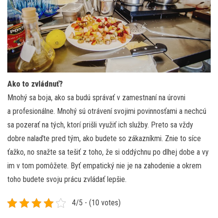
Ako to zvládnuť?
Mnohý sa boja, ako sa budú správať v zamestnaní na úrovni
a profesionálne. Mnohý sú otrávení svojimi povinnosťami a nechcú
sa pozerať na tých, ktorí prišli využiť ich služby. Preto sa vždy
dobre nalaďte pred tým, ako budete so zákazníkmi. Znie to síce
ťažko, no snažte sa tešiť z toho, že si oddýchnu po dlhej dobe a vy
im v tom pomôžete. Byť empatický nie je na zahodenie a okrem
toho budete svoju prácu zvládať lepšie.
4/5 - (10 votes)