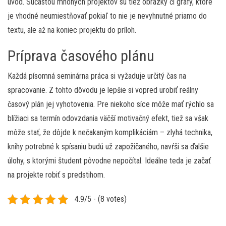
úvod. Súčasťou mnohých projektov sú tiež obrázky či grafy, ktoré
je vhodné neumiestňovať pokiaľ to nie je nevyhnutné priamo do
textu, ale až na koniec projektu do príloh.
Príprava časového plánu
Každá písomná seminárna práca si vyžaduje určitý čas na
spracovanie. Z tohto dôvodu je lepšie si vopred urobiť reálny
časový plán jej vyhotovenia. Pre niekoho síce môže mať rýchlo sa
blížiaci sa termín odovzdania väčší motivačný efekt, tiež sa však
môže stať, že dôjde k nečakaným komplikáciám – zlyhá technika,
knihy potrebné k spísaniu budú už zapožičaného, ​​navŕši sa ďalšie
úlohy, s ktorými študent pôvodne nepočítal. Ideálne teda je začať
na projekte robiť s predstihom.
4.9/5 - (8 votes)