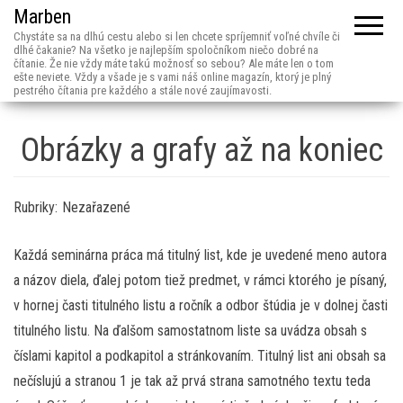
Marben
Chystáte sa na dlhú cestu alebo si len chcete spríjemniť voľné chvíle či
dlhé čakanie? Na všetko je najlepším spoločníkom niečo dobré na
čítanie. Že nie vždy máte takú možnosť so sebou? Ale máte len o tom
ešte neviete. Vždy a všade je s vami náš online magazín, ktorý je plný
pestrého čítania pre každého a stále nové zaujímavosti.
Obrázky a grafy až na koniec
Rubriky:
Nezařazené
Každá seminárna práca má titulný list, kde je uvedené meno autora
a názov diela, ďalej potom tiež predmet, v rámci ktorého je písaný,
v hornej časti titulného listu a ročník a odbor štúdia je v dolnej časti
titulného listu. Na ďalšom samostatnom liste sa uvádza obsah s
číslami kapitol a podkapitol a stránkovaním. Titulný list ani obsah sa
nečíslujú a stranou 1 je tak až prvá strana samotného textu teda