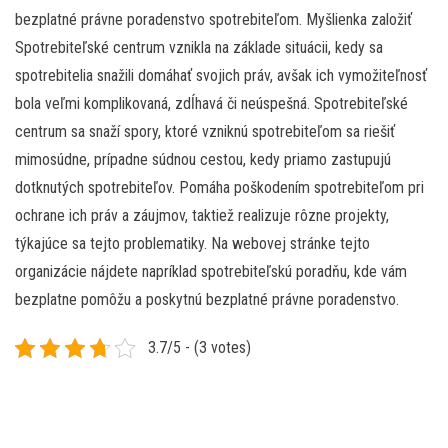
bezplatné právne poradenstvo spotrebiteľom. Myšlienka založiť
Spotrebiteľské centrum vznikla na základe situácii, kedy sa
spotrebitelia snažili domáhať svojich práv, avšak ich vymožiteľnosť
bola veľmi komplikovaná, zdĺhavá či neúspešná. Spotrebiteľské
centrum sa snaží spory, ktoré vzniknú spotrebiteľom sa riešiť
mimosúdne, prípadne súdnou cestou, kedy priamo zastupujú
dotknutých spotrebiteľov. Pomáha poškodením spotrebiteľom pri
ochrane ich práv a záujmov, taktiež realizuje rôzne projekty,
týkajúce sa tejto problematiky. Na webovej stránke tejto
organizácie nájdete napríklad spotrebiteľskú poradňu, kde vám
bezplatne pomôžu a poskytnú bezplatné právne poradenstvo.
3.7/5 - (3 votes)