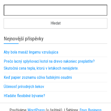
Vyhledávání
Nejnovější příspěvky
Aby bola masáž lingamu vzrušujúca
Prečo lacný splyňovací kotol na drevo nakoniec preplatíte?
Skutočná cena tepla, ktorú v letákoch nenájdete.
Keď papier zoznamu ožíva ľudskými osudmi
Účinnosť prírodných liekov
Hľadáte flexibilné bývanie?
Používáme
WordPress
(v češtině).
|
Šablona:
Envo Business