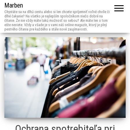
Marben
Chystáte sa na dlhú cestu alebo si len chcete spríjemniť voľné chvíle či
dlhé čakanie? Na všetko je najlepším spoločníkom niečo dobré na
čítanie. Že nie vždy máte takú možnosť so sebou? Ale máte len o tom
ešte neviete. Vždy a všade je s vami náš online magazín, ktorý je plný
pestrého čítania pre každého a stále nové zaujímavosti.
Ochrana spotrebiteľa pri