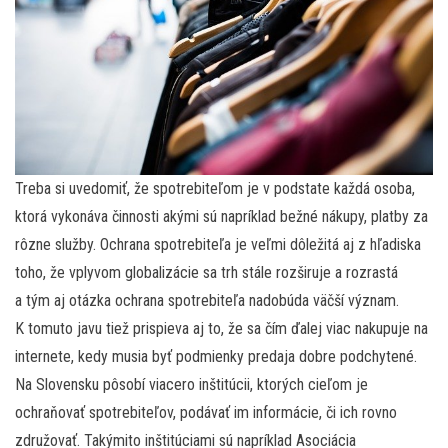
Treba si uvedomiť, že spotrebiteľom je v podstate každá osoba,
ktorá vykonáva činnosti akými sú napríklad bežné nákupy, platby za
rôzne služby. Ochrana spotrebiteľa je veľmi dôležitá aj z hľadiska
toho, že vplyvom globalizácie sa trh stále rozširuje a rozrastá
a tým aj otázka ochrana spotrebiteľa nadobúda väčší význam.
K tomuto javu tiež prispieva aj to, že sa čím ďalej viac nakupuje na
internete, kedy musia byť podmienky predaja dobre podchytené.
Na Slovensku pôsobí viacero inštitúcii, ktorých cieľom je
ochraňovať spotrebiteľov, podávať im informácie, či ich rovno
združovať. Takýmito inštitúciami sú napríklad Asociácia