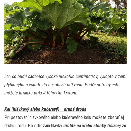
Len čo budú sadenice vysoké niekoľko centimetrov, vykopte v zemi
plytkú ryhu a vsuňte do nej obsah odkvapu. Podľa potreby ešte
môžete hriadku prikryť fóliovým krytom.
Kel (hlávkový alebo kučeravý) – druhá úroda
Pri pestovaní hlávkového alebo kučeravého kelu môžete zberať aj
druhú úrodu. Po odrezaní hlávky
urobte na vrchu stonky trčiacej zo