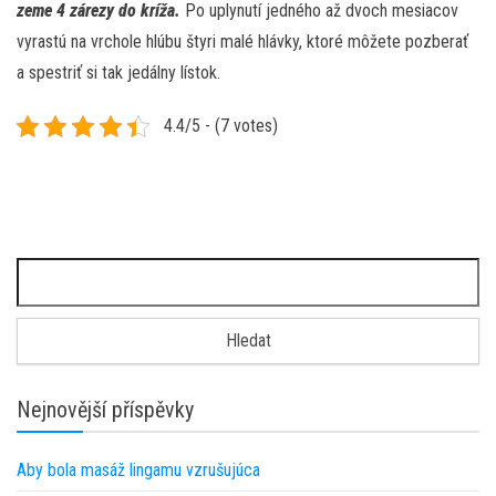
zeme 4 zárezy do kríža.
Po uplynutí jedného až dvoch mesiacov
vyrastú na vrchole hlúbu štyri malé hlávky, ktoré môžete pozberať
a spestriť si tak jedálny lístok.
4.4/5 - (7 votes)
Vyhledávání
Nejnovější příspěvky
Aby bola masáž lingamu vzrušujúca