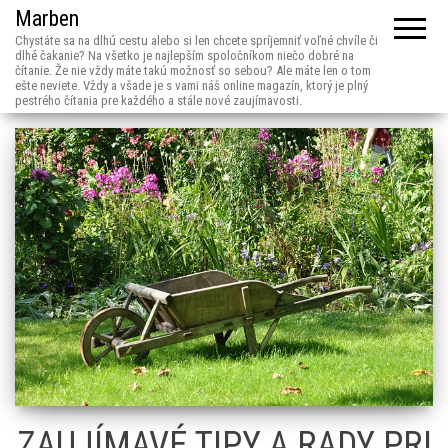
Marben
Chystáte sa na dlhú cestu alebo si len chcete spríjemniť voľné chvíle či
dlhé čakanie? Na všetko je najlepším spoločníkom niečo dobré na
čítanie. Že nie vždy máte takú možnosť so sebou? Ale máte len o tom
ešte neviete. Vždy a všade je s vami náš online magazín, ktorý je plný
pestrého čítania pre každého a stále nové zaujímavosti.
ZAUJÍMAVÉ TIPY A RADY PRI