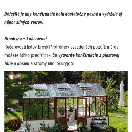
Dôležité je aby konštrukcia bola dostatočne pevná a vydržala aj
nápor silných vetrov.
Broskyňa – kučeravosť
Kučeravosti listov broskýň stromov vysadených pozdĺž múrov
môžete ľahko predísť tak, že
vytvoríte konštrukciu z plastovej
fólie a dosiek
a stromy nimi prikryjete.