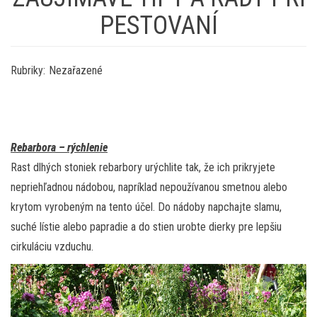
PESTOVANÍ
Rubriky:
Nezařazené
Rebarbora – rýchlenie
Rast dlhých stoniek rebarbory urýchlite tak, že ich prikryjete
nepriehľadnou nádobou, napríklad nepoužívanou smetnou alebo
krytom vyrobeným na tento účel. Do nádoby napchajte slamu,
suché lístie alebo papradie a do stien urobte dierky pre lepšiu
cirkuláciu vzduchu.